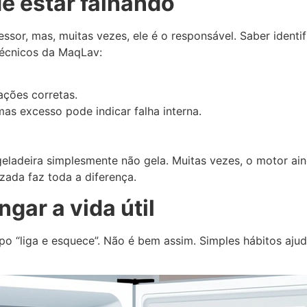
e estar falhando
or, mas, muitas vezes, ele é o responsável. Saber identifi
técnicos da MaqLav:
ções corretas.
as excesso pode indicar falha interna.
deira simplesmente não gela. Muitas vezes, o motor ainda t
zada faz toda a diferença.
gar a vida útil
po “liga e esquece”. Não é bem assim. Simples hábitos aj