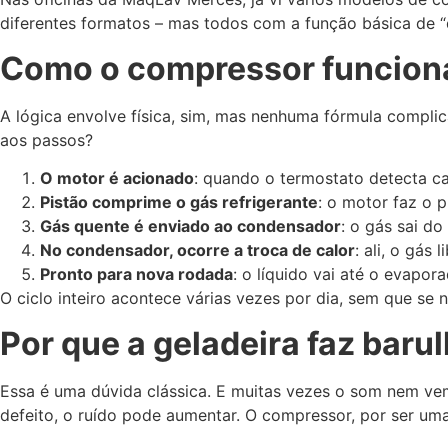
diferentes formatos – mas todos com a função básica de “d
Como o compressor funcion
A lógica envolve física, sim, mas nenhuma fórmula compl
aos passos?
O motor é acionado
: quando o termostato detecta ca
Pistão comprime o gás refrigerante
: o motor faz o 
Gás quente é enviado ao condensador
: o gás sai d
No condensador, ocorre a troca de calor
: ali, o gás 
Pronto para nova rodada
: o líquido vai até o evapor
O ciclo inteiro acontece várias vezes por dia, sem que se
Por que a geladeira faz baru
Essa é uma dúvida clássica. E muitas vezes o som nem ve
defeito, o ruído pode aumentar. O compressor, por ser um