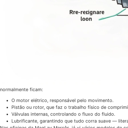
normalmente ficam:
O motor elétrico, responsável pelo movimento.
Pistão ou rotor, que faz o trabalho físico de comprimi
Válvulas internas, controlando o fluxo do fluido.
Lubrificante, garantindo que tudo corra suave — liter
Nas oficinas da MaqLav Mercês, já vi vários modelos de co