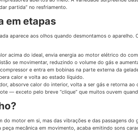
ar partida” no resfriamento.
a em etapas
icada aparece aos olhos quando desmontamos o aparelho. 
lor acima do ideal, envia energia ao motor elétrico do com
pistão se movimentar, reduzindo o volume do gás e aument
o compressor e entra em bobinas na parte externa da gelad
libera calor e volta ao estado líquido.
ador, absorve calor do interior, volta a ser gás e retorna ao
 note — exceto pelo breve “clique” que muitos ouvem quand
lho?
m do motor em si, mas das vibrações e das passagens do 
a peça mecânica em movimento, acaba emitindo sons caract