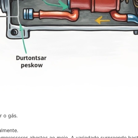
r o gás.
almente.
mpressores abertos ao meio. A variedade surpreende bastan