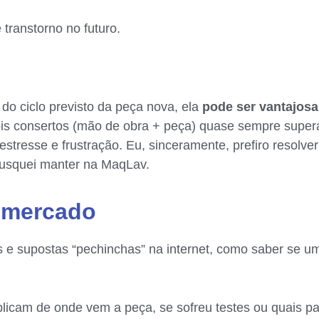
transtorno no futuro.
o ciclo previsto da peça nova, ela
pode ser vantajosa
ois consertos (mão de obra + peça) quase sempre supera
stresse e frustração. Eu, sinceramente, prefiro resolver 
busquei manter na MaqLav.
o mercado
e supostas “pechinchas” na internet, como saber se uma
icam de onde vem a peça, se sofreu testes ou quais par