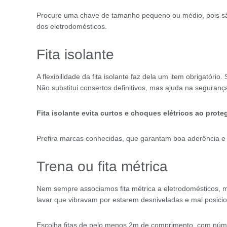
Procure uma chave de tamanho pequeno ou médio, pois são
dos eletrodomésticos.
Fita isolante
A flexibilidade da fita isolante faz dela um item obrigatór
Não substitui consertos definitivos, mas ajuda na seguran
Fita isolante evita curtos e choques elétricos ao pr
Prefira marcas conhecidas, que garantam boa aderência e
Trena ou fita métrica
Nem sempre associamos fita métrica a eletrodomésticos, ma
lavar que vibravam por estarem desniveladas e mal posici
Escolha fitas de pelo menos 2m de comprimento, com númer