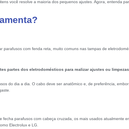
 itens você resolve a maioria dos pequenos ajustes. Agora, entenda p
rramenta?
tar parafusos com fenda reta, muito comuns nas tampas de eletrodomés
ntes partes dos eletrodomésticos para realizar ajustes ou limpeza
os do dia a dia. O cabo deve ser anatômico e, de preferência, emborr
gaste.
re e fecha parafusos com cabeça cruzada, os mais usados atualmente e
omo Electrolux e LG.