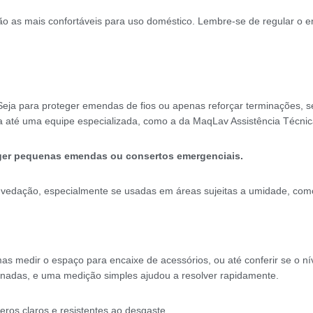
 as mais confortáveis para uso doméstico. Lembre-se de regular o en
io. Seja para proteger emendas de fios ou apenas reforçar terminações, s
ça até uma equipe especializada, como a da MaqLav Assistência Técnic
oteger pequenas emendas ou consertos emergenciais.
 vedação, especialmente se usadas em áreas sujeitas a umidade, como
s medir o espaço para encaixe de acessórios, ou até conferir se o níve
onadas, e uma medição simples ajudou a resolver rapidamente.
os claros e resistentes ao desgaste.