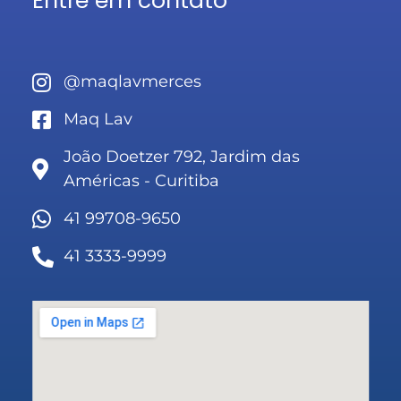
Entre em contato
@maqlavmerces
Maq Lav
João Doetzer 792, Jardim das
Américas - Curitiba
41 99708-9650
41 3333-9999