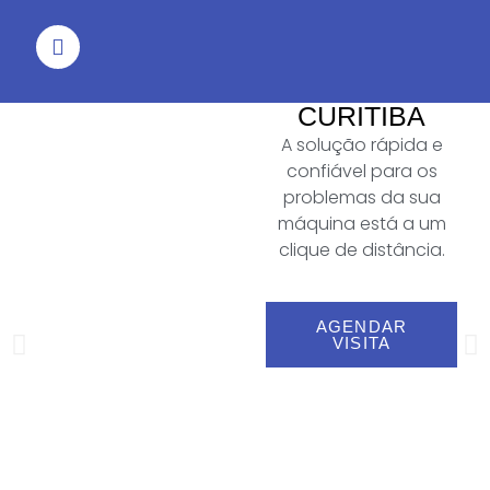
CONSERTO
DE
MÁQUINA
DE LAVAR
EM
CURITIBA
A solução rápida e
confiável para os
problemas da sua
máquina está a um
clique de distância.
AGENDAR
VISITA